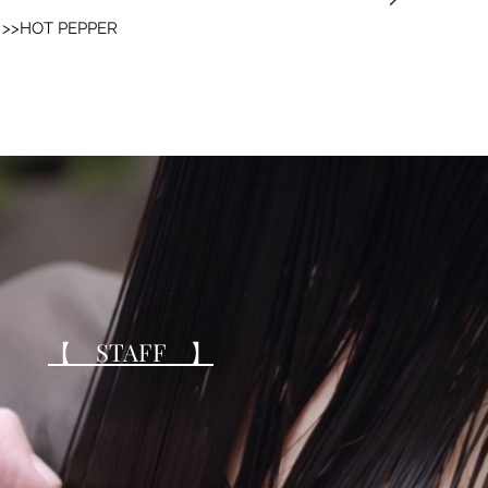
 >>HOT PEPPER
​​【 STAFF 】