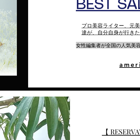
BEST SA
プロ美容ライター、元美
達が、自分自身が行きた
女性編集者が全国の人気美
amer
​​【 RESER