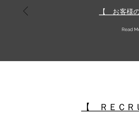
【 お客様
Read Mo
【 ＲＥＣＲ